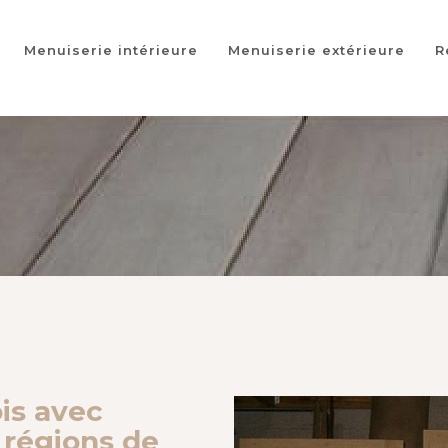
Menuiserie intérieure
Menuiserie extérieure
R
is avec
s régions de