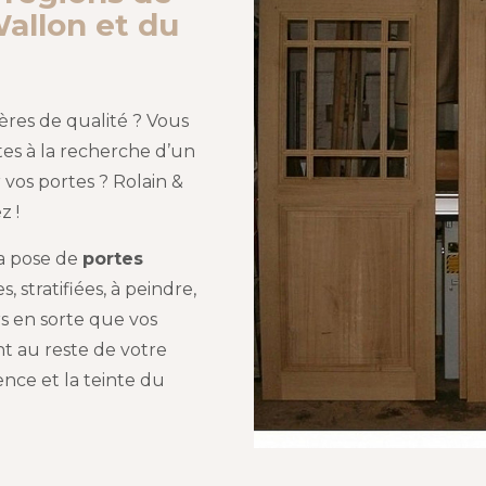
allon et du
ères de qualité ? Vous
tes à la recherche d’un
vos portes ? Rolain &
z !
la pose de
portes
, stratifiées, à peindre,
rs en sorte que vos
nt au reste de votre
sence et la teinte du