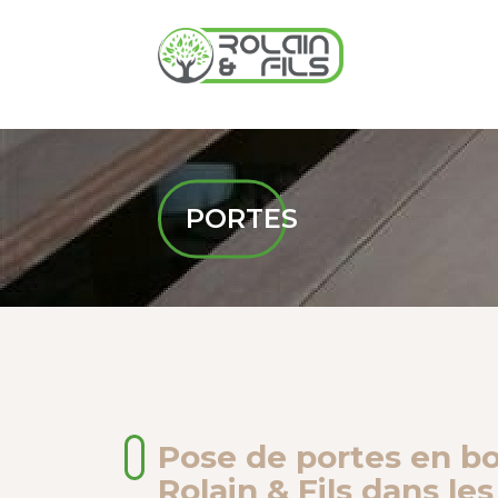
PORTES
Pose de portes en bo
Rolain & Fils dans le