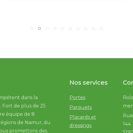
Nos services
Co
ompétent dans la
Portes
Rola
e
. Fort de plus de 25
men
Parquets
tre équipe de 8
Rue 
Placards et
s régions de Namur, du
144
dressings
vous promettons des
519