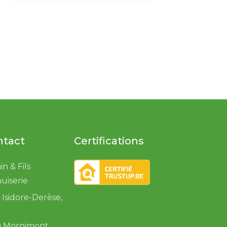
ntact
Certifications
in & Fils
uiserie
Isidore-Derèse,
0 Mornimont